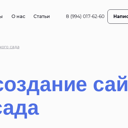
ы
О нас
Статьи
8 (994) 017-62-60
Напис
в
ама
кого сада
е
жение
ций
создание сай
 реклама
сада