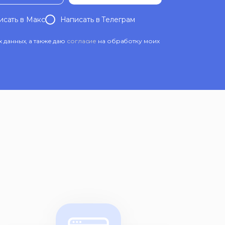
исать в Mакс
Написать в Телеграм
данных, а также даю
согласие
на обработку моих