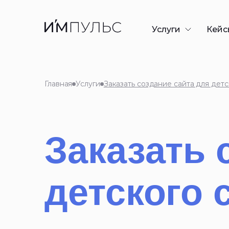
Услуги
Кейс
Разработка сайто
Контекстная рекл
Главная
Услуги
Заказать создание сайта для детс
SEO-продвижени
GEO/AEO-продви
Дизайн презента
Заказать 
Таргетированная
детского 