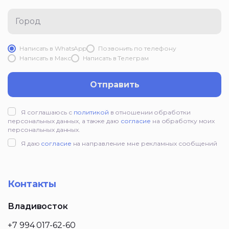
Город
Написать в WhatsApp
Позвонить по телефону
Написать в Mакс
Написать в Телеграм
Отправить
Я соглашаюсь с
политикой
в отношении обработки
персональных данных, а также даю
согласие
на обработку моих
персональных данных.
Я даю
согласие
на направление мне рекламных сообщений
Контакты
Владивосток
+7 994 017-62-60