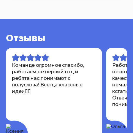
Отзывы
Команде огромное спасибо,
Работал
работаем не первый год и
несколь
ребята нас понимают с
качеств
полуслова! Всегда классные
немалов
идеи👍🏾
кстати 
Отвечаю
понимают
Всем ре