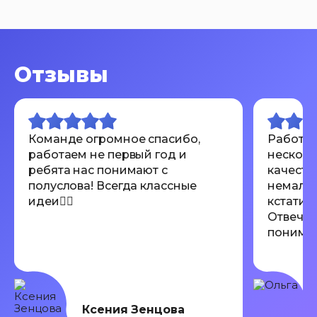
Отзывы
Команде огромное спасибо,
Работал
работаем не первый год и
несколь
ребята нас понимают с
качеств
полуслова! Всегда классные
немалов
идеи👍🏾
кстати 
Отвечаю
понимают
Всем ре
Ксения Зенцова