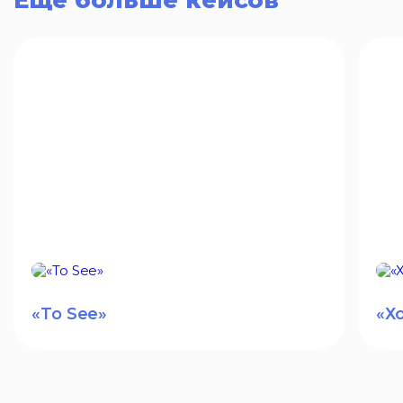
Еще больше кейсов
«To See»
«Х