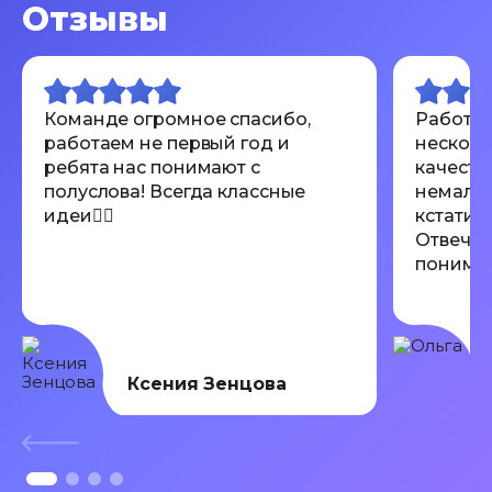
Отзывы
Команде огромное спасибо,
Работал
работаем не первый год и
несколь
ребята нас понимают с
качеств
полуслова! Всегда классные
немалов
идеи👍🏾
кстати 
Отвечаю
понимают
Всем ре
Ксения Зенцова