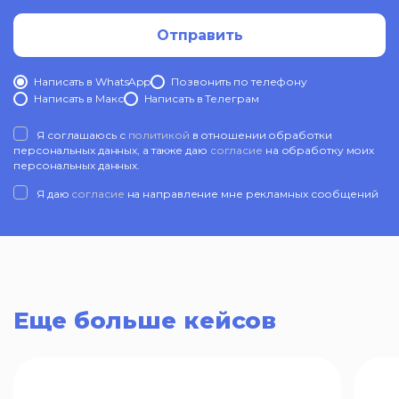
Отправить
Написать в WhatsApp
Позвонить по телефону
Написать в Mакс
Написать в Телеграм
Я соглашаюсь с
политикой
в отношении обработки
персональных данных, а также даю
согласие
на обработку моих
персональных данных.
Я даю
согласие
на направление мне рекламных сообщений
Еще больше кейсов