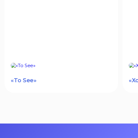
«To See»
«Х