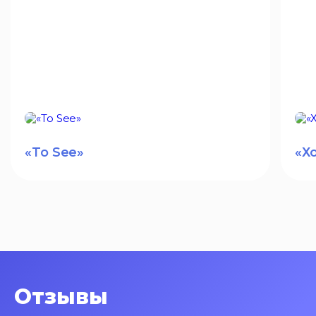
«To See»
«Х
Отзывы