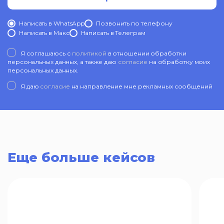
Написать в WhatsApp
Позвонить по телефону
Написать в Mакс
Написать в Телеграм
Я соглашаюсь с
политикой
в отношении обработки
персональных данных, а также даю
согласие
на обработку моих
персональных данных.
Я даю
согласие
на направление мне рекламных сообщений
Еще больше кейсов