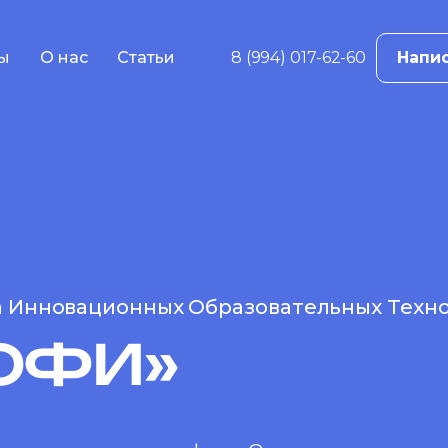
ы
О нас
Статьи
8 (994) 017-62-60
Напис
в
ама
е
жение
ций
 реклама
а Инновационных Образовательных Техн
ОФИ»