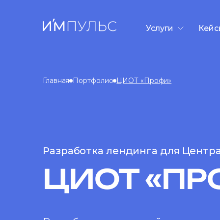
Услуги
Кейс
Разработка сайто
Контекстная рекл
Главная
Портфолио
ЦИОТ «Профи»
SEO-продвижени
GEO/AEO-продви
Дизайн презента
Таргетированная
Разработка лендинга для Центр
ЦИОТ «ПР