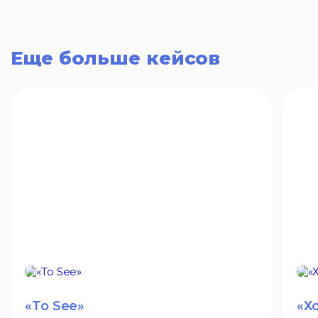
Еще больше кейсов
«To See»
«Х