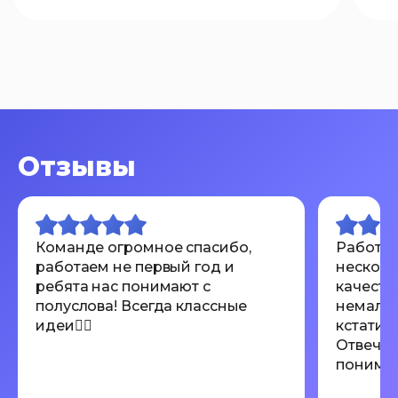
Отзывы
Команде огромное спасибо,
Работал
работаем не первый год и
несколь
ребята нас понимают с
качеств
полуслова! Всегда классные
немалов
идеи👍🏾
кстати 
Отвечаю
понимают
Всем ре