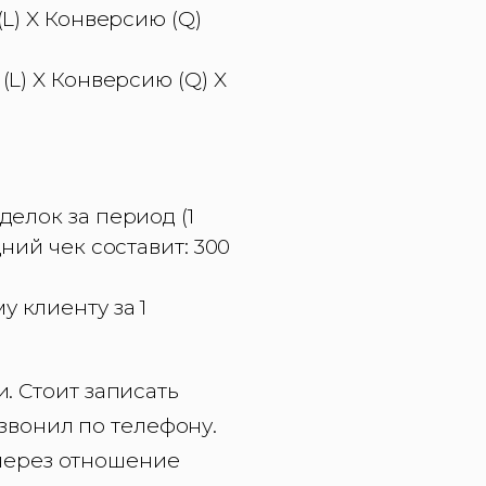
(L) X Конверсию (Q)
(L) X Конверсию (Q) X
делок за период (1
ний чек составит: 300
у клиенту за 1
. Стоит записать
озвонил по телефону.
 через отношение