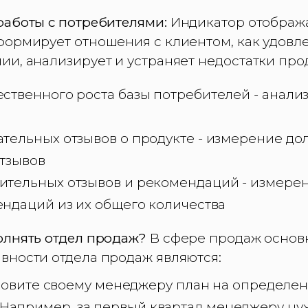
работы с потребителями:
Индикатор отображ
формирует отношения с клиентом, как удовл
и, анализирует и устраняет недостатки прод
ственного роста базы потребителей - анализ
тельных отзывов о продукте - измерение до
отзывов
тельных отзывов и рекомендаций - измере
ендаций из их общего количества
олнять отдел продаж?
В сфере продаж осно
вности отдела продаж являются:
овите своему менеджеру план на определе
). Например, за первый квартал менеджеру ну