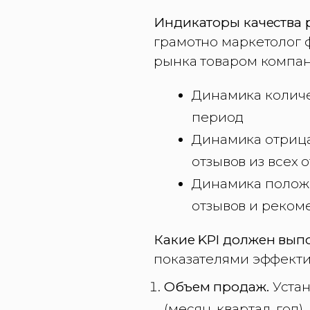
Индикаторы качества 
грамотно маркетолог 
рынка товаром компани
Динамика количе
период
Динамика отрица
отзывов из всех 
Динамика положи
отзывов и реком
Какие KPI должен вып
показателями эффекти
Объем продаж.
Устан
(месяц, квартал, год