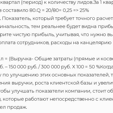
 квартал (период) к количеству лидов.За 1 ква
 составило 80.Q = 20/80= 0,25 => 25%
.
Показатель, который требует точного расчет
инальность, тем реальнее будет видна приб
рите чистую прибыль, учитывая, что нужно в
арплата сотрудников, расходы на канцелярию 
ал = (Выручка- Общие затраты (прямые и косв
. – 150 000 руб. / 300 000 руб. Х 100 = 50 %Ког
у по улучшению этих основных показателей, 
ения выручки, роста клиентской базы и увел
тобы улучшать показатели компании, стоит о
, которые работают непосредственно с клиен
дел продаж.