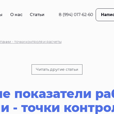
ы
О нас
Статьи
8 (994) 017-62-60
Напис
в
ама
ании - точки контроля и расчеты
е
жение
ций
Читать другие статьи
 реклама
е показатели ра
и - точки контро