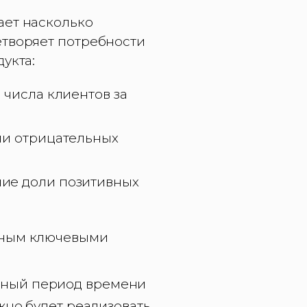
ает насколько
етворяет потребности
укта:
 числа клиентов за
ли отрицательных
ние доли позитивных
вным ключевыми
нный период времени
жно будет реализовать