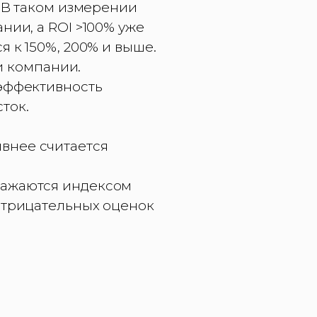
16 %В таком измерении
нии, а ROI >100% уже
 к 150%, 200% и выше.
и компании.
 эффективность
ток.
тивнее считается
ражаются индексом
 отрицательных оценок