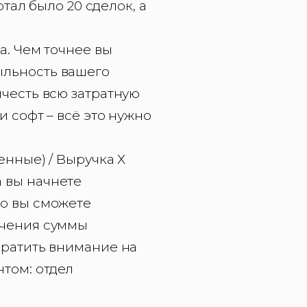
ртал было 20 сделок, а
а. Чем точнее вы
ыльность вашего
ычесть всю затратную
и софт – всё это нужно
енные) / Выручка Х
да вы начнете
то вы сможете
ичения суммы
братить внимание на
том: отдел