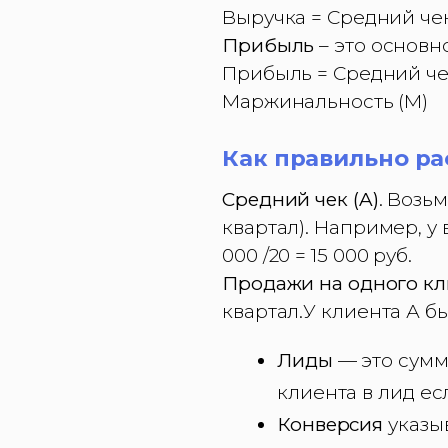
Выручка = Средний чек 
Прибыль
– это основн
Прибыль = Средний чек 
Маржинальность (M)
Как правильно ра
Средний чек (A)
. Возь
квартал). Например, у 
000 /20 = 15 000 руб.
Продажи на одного кл
квартал.У клиента А б
Лиды
— это сумм
клиента в лид ес
Конверсия
указы