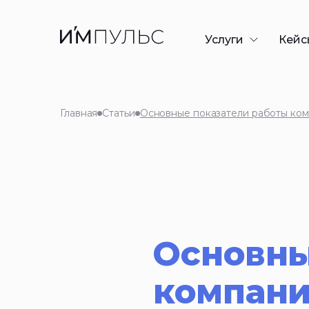
Услуги
Кейс
Разработка сайто
Контекстная рекл
Главная
Статьи
Основные показатели работы комп
SEO-продвижени
GEO/AEO-продви
Дизайн презента
Таргетированная
Основны
компани