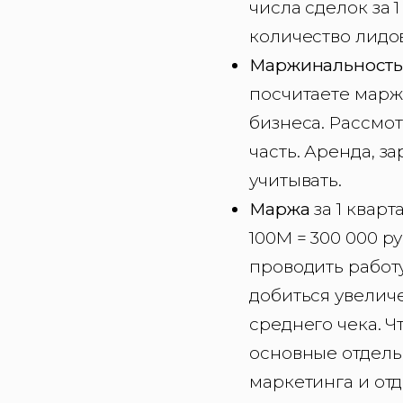
числа сделок за 1
количество лидов
Маржинальность
посчитаете марж
бизнеса. Рассмот
часть. Аренда, з
учитывать.
Маржа
за 1 кварт
100М = 300 000 руб
проводить работ
добиться увелич
среднего чека. Ч
основные отделы
маркетинга и от