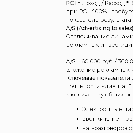
ROI
= Доход / Расход * 1
при ROI <100% - требу
показатель результата
A/S (Advertising to sales
Отслеживание динамик
рекламных инвестиций
A/S
= 60 000 руб. / 300
вложение рекламных 
Ключевые показатели 
лояльности клиента. 
к количеству общих о
Электронные пис
Звонки клиентов
Чат-разговоров 