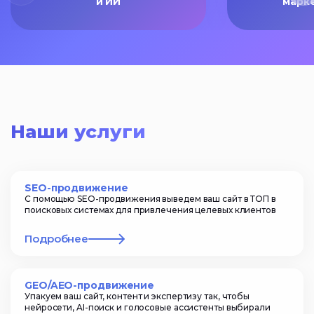
и ИИ
марк
Наши услуги
SEO-продвижение
С помощью SEO-продвижения выведем ваш сайт в ТОП в
поисковых системах для привлечения целевых клиентов
Подробнее
GEO/AEO-продвижение
Упакуем ваш сайт, контент и экспертизу так, чтобы
нейросети, AI-поиск и голосовые ассистенты выбирали