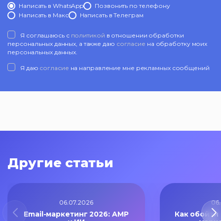
Написать в WhatsApp
Позвонить по телефону
Написать в Mакс
Написать в Телеграм
Я соглашаюсь с
политикой
в отношении обработки
персональных данных, а также даю
согласие
на обработку моих
персональных данных.
Я даю
согласие
на направление мне рекламных сообщений
Другие статьи
06.07.2026
06
Email-маркетинг 2026: AMP
Как обойти