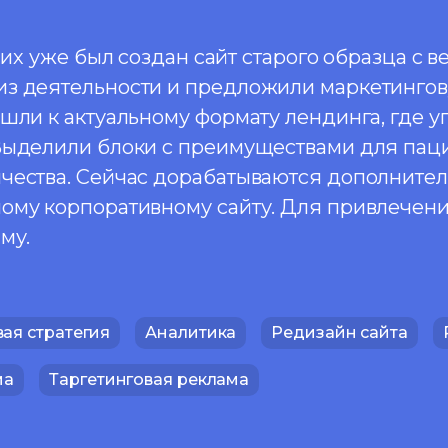
 них уже был создан сайт старого образца с
з деятельности и предложили маркетингову
шли к актуальному формату лендинга, где 
Выделили блоки с преимуществами для паци
чества. Сейчас дорабатываются дополнител
ому корпоративному сайту. Для привлечени
му.
ая стратегия
Аналитика
Редизайн сайта
ма
Таргетинговая реклама