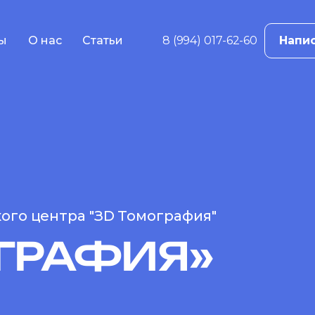
ы
О нас
Статьи
8 (994) 017-62-60
Напис
в
ама
е
жение
ций
 реклама
ого центра "ЗD Томография"
ГРАФИЯ»