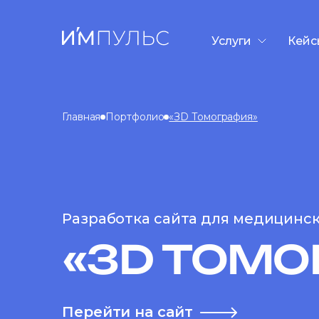
Услуги
Кейс
Разработка сайто
Контекстная рекл
Главная
Портфолио
«ЗD Томография»
SEO-продвижени
GEO/AEO-продви
Дизайн презента
Таргетированная
Разработка сайта для медицинск
«ЗD ТОМО
Перейти на сайт