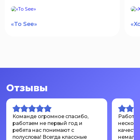
«To See»
«Х
Отзывы
Команде огромное спасибо,
Работал
работаем не первый год и
несколь
ребята нас понимают с
качеств
полуслова! Всегда классные
немалов