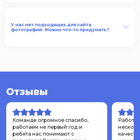
У нас нет подходящих для сайта
фотографий. Можно что-то придумать?
Отзывы
Команде огромное спасибо,
Работал
работаем не первый год и
несколь
ребята нас понимают с
качеств