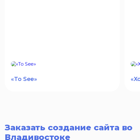
«To See»
«Х
Заказать создание сайта во
Владивостоке