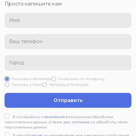
Просто напишите нам
Имя
Ваш телефон
Город
Написать в WhatsApp
Позвонить по телефону
Написать в Mакс
Написать в Телеграм
Отправить
Я соглашаюсь с
политикой
в отношении обработки
персональных данных, а также даю
согласие
на обработку моих
персональных данных.
Я даю
согласие
на направление мне рекламных сообщений