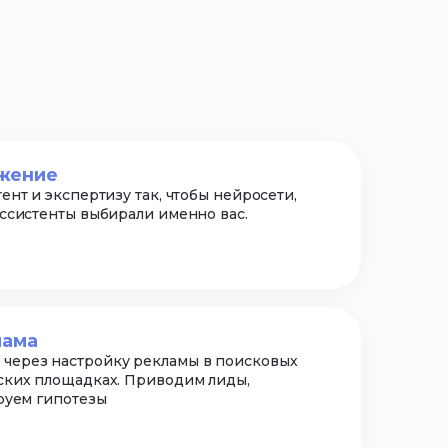
жение
ент и экспертизу так, чтобы нейросети,
ассистенты выбирали именно вас.
лама
через настройку рекламы в поисковых
ских площадках. Приводим лиды,
ируем гипотезы