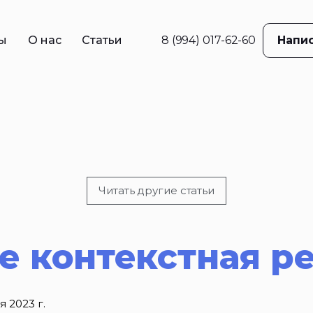
ы
О нас
Статьи
8 (994) 017-62-60
Напис
в
ама
е
жение
ций
Читать другие статьи
 реклама
ое контекстная р
я 2023 г.