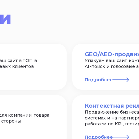
ги
GEO/AEO-продви
ш сайт в ТОП в
Упакуем ваш сайт, конт
евых клиентов
AI-поиск и голосовые 
Подробнее
Контекстная рек
Продвижение бизнеса 
ля компании, товара
системах и на партнер
й стороны
работаем по KPI, тест
Подробнее