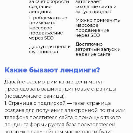
за счёт скорости
затягивает
создания
создание сайта и
лендинга
запуск продаж
Проблематично
Можно применить
применить
массовое
массовое
продвижение
продвижение
через SEO
через SEO
Достаточно
Доступная цена и
затратный запуск и
функционал
ведение сайта
Какие бывают лендинги?
Давайте рассмотрим какие цели могут
преследовать ваши лендинговые страницы
(посадочные страницы):
1.
Страница с подпиской —
такая страница
создана для получения электронной почты или
телефона посетителя сайта, с помощью такого
лендинга формируется база пользователей,
которых в дальнейшем маркетологи будут