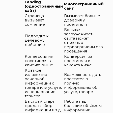
Landing
Многостраничный
(одностраничный
сайт
сайт)
Страница
Вызывает больше
вызывает
доверия у
сомнение
посетителя
Большая
загруженность
Подводит к
сайта может
целевому
отвлечь от
действию
первопричины его
посещения
Конверсия из
Конверсия из
посетителя в
посетителя в
клиента выше
клиента ниже
Краткое
изложение
Возможность дать
основной
посетителю
информации о
полную
товаре или услуге,
информацию об
использование
услуге, товаре
тезисов
Быстрый старт
Работа над
продаж, сбор
большим объёмом
информации и т.д.
информации