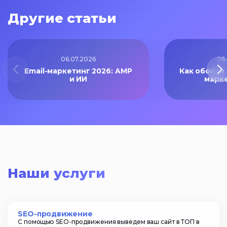
Другие статьи
06.07.2026
06
Email-маркетинг 2026: AMP
Как обойти
и ИИ
марк
Наши услуги
SEO-продвижение
С помощью SEO-продвижения выведем ваш сайт в ТОП в