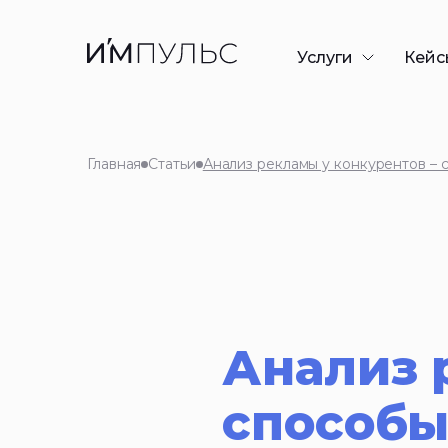
Услуги
Кейс
Разработка сайто
Контекстная рекл
Главная
Статьи
Анализ рекламы у конкурентов – 
SEO-продвижени
GEO/AEO-продви
Дизайн презента
Таргетированная
Анализ 
способы