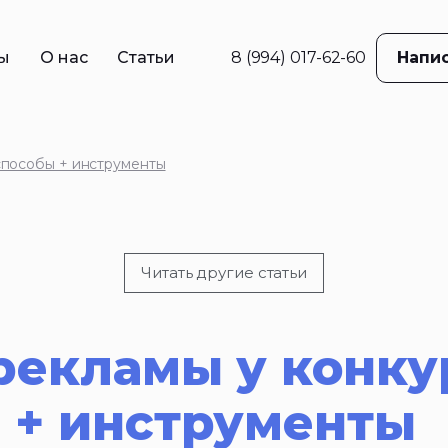
ы
О нас
Статьи
8 (994) 017-62-60
Напис
в
ама
способы + инструменты
е
жение
ций
Читать другие статьи
 реклама
рекламы у конку
 + инструменты