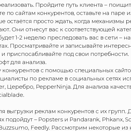
 реализовать. Пройдите путь клиента – поищит
е по сайтам конкурентов, оставьте на паре из
ше остаётся просто ждать, когда механизмы р
ют. Они отнесут вас к соответствующей кате
удет 1-2 неделю преследовать вас в сети – на
тах. Просматривайте и записывайте интерес
е и приспосабливайте под свои потребности
офт для анализа.
 конкурентов с помощью специальных сайто
циалисты по рекламе в социальных сетях и
r, Церебро, PepperNinja. Для анализа качеств
ialblade.
ля выгрузки реклам конкурентов с их групп. 
ях подойдут – Popsters и Pandarank, Phkanx, S
 Buzzsumo, Feedly. Рассмотрим некоторые из 