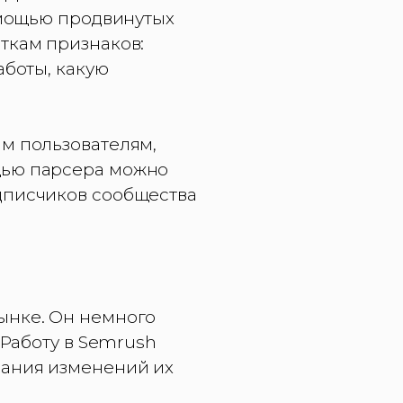
помощью продвинутых
ткам признаков:
аботы, какую
ым пользователям,
щью парсера можно
дписчиков сообщества
ынке. Он немного
 Работу в Semrush
вания изменений их