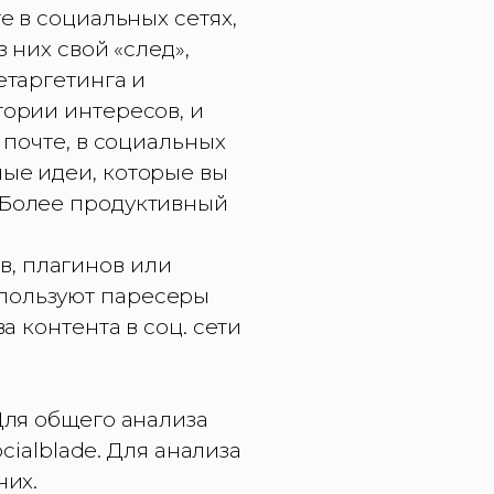
е в социальных сетях,
 них свой «след»,
етаргетинга и
гории интересов, и
 почте, в социальных
ные идеи, которые вы
. Более продуктивный
в, плагинов или
спользуют паресеры
а контента в соц. сети
Для общего анализа
ocialblade. Для анализа
них.