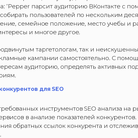
ja: “Pepper парсит аудиторию ВКонтакте с 
 собирать пользователей по нескольким деся
жение, семейное положение, место учебы и р
интересы и многое другое.
родвинутым таргетологам, так и неискушенн
екламные кампании самостоятельно. С помо
тересам аудиторию, определять активных по
риям.
конкурентов для SEO
требованных инструментов SEO анализа на р
сервисов в анализе показателей конкурентов.
ения обратных ссылок конкурента и отслежи
.