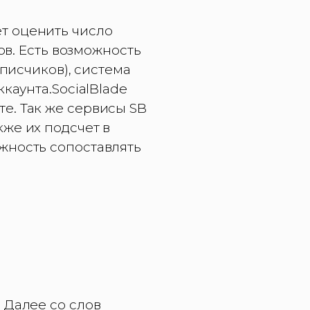
т оценить число
ов. Есть возможность
дписчиков), система
каунта.SocialBlade
е. Так же сервисы SB
же их подсчет в
жность сопоставлять
 Далее со слов