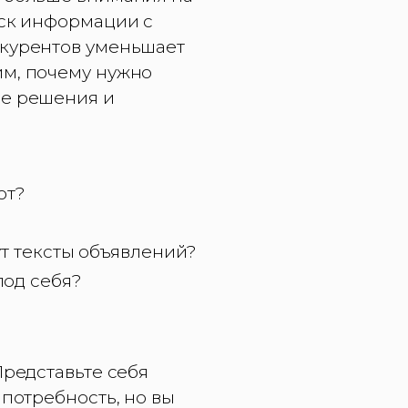
иск информации с
нкурентов уменьшает
им, почему нужно
ые решения и
ют?
т тексты объявлений?
под себя?
Представьте себя
 потребность, но вы