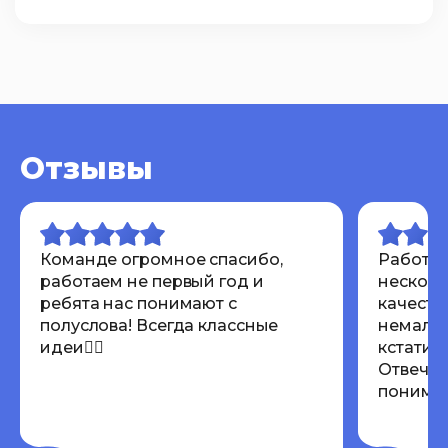
Отзывы
Команде огромное спасибо,
Работал
работаем не первый год и
несколь
ребята нас понимают с
качеств
полуслова! Всегда классные
немалов
идеи👍🏾
кстати 
Отвечаю
понимают
Всем ре