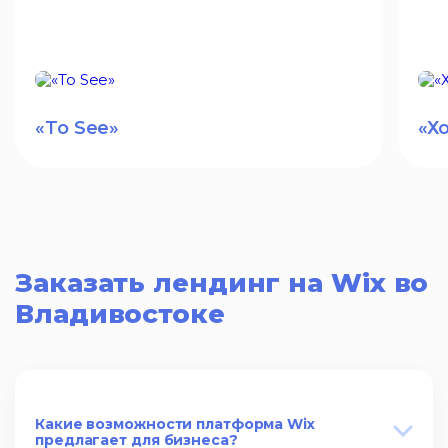
«To See»
«Х
Заказать лендинг на Wix во
Владивостоке
Какие возможности платформа Wix
предлагает для бизнеса?