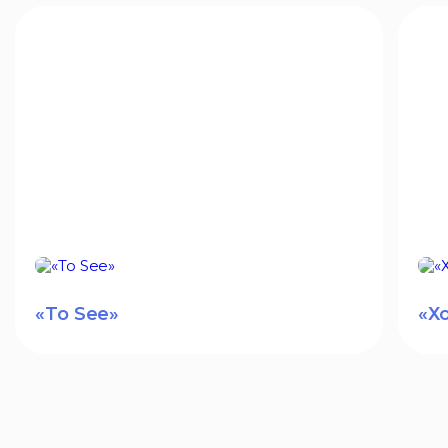
«To See»
«Х