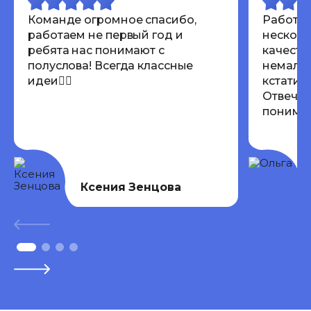
Команде огромное спасибо,
Работал
работаем не первый год и
несколь
ребята нас понимают с
качеств
полуслова! Всегда классные
немалов
идеи👍🏾
кстати 
Отвечаю
понимают
Всем ре
Ксения Зенцова