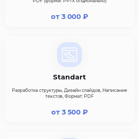
PDF (формат PPTX опционально)
от
3 000
₽
Standart
Разработка структуры, Дизайн слайдов, Написание
текстов, Формат: PDF
от
3 500
₽