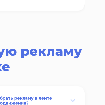
Для
ую рекламу
ке
брать рекламу в ленте
родвижения?