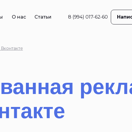
ы
О нас
Статьи
8 (994) 017-62-60
Напис
в
ама
 Вконтакте
е
жение
ций
ванная рекл
 реклама
нтакте