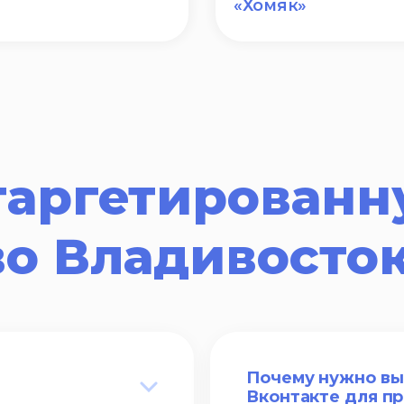
«Хомяк»
таргетированн
во Владивосто
Почему нужно вы
Вконтакте для п