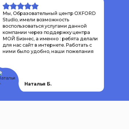
Мы, Образовательный центр OXFORD
Отли
Studio, имели возможность
пон
воспользоваться услугами данной
вкл
компании через поддержку центра
сроч
МОЙ Бизнес, а именно : ребята делали
неск
для нас сайт в интернете. Работать с
в те
ними было удобно, наши пожелания
учас
учитывались и всегда можно было
корр
получить обратную связь! Мы
соот
довольны нашим сайтом и
указ
сотрудничеством с Импульсом,
пору
желаем им побольше заказов и
рабо
Наталья Б.
довольных клиентов!