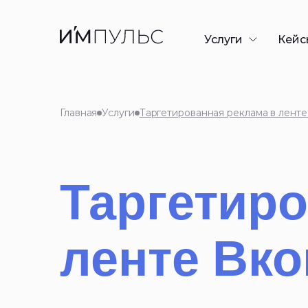
Услуги
Кейс
Разработка сайто
Контекстная рекл
Главная
Услуги
Таргетированная реклама в ленте
SEO-продвижени
GEO/AEO-продви
Дизайн презента
Таргетиро
Таргетированная
ленте Вко