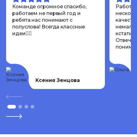
Команде огромное спасибо,
Работал
работаем не первый год и
несколь
ребята нас понимают с
качеств
полуслова! Всегда классные
немалов
идеи👍🏾
кстати 
Отвечаю
понимают
Всем ре
Ксения Зенцова