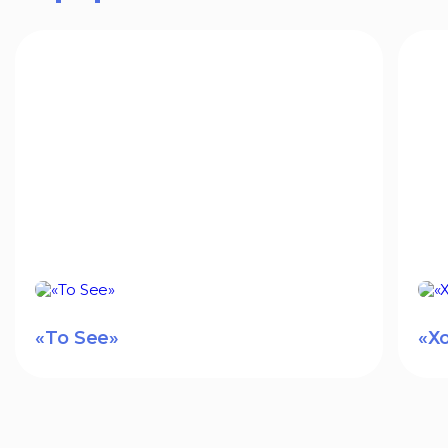
«To See»
«Х