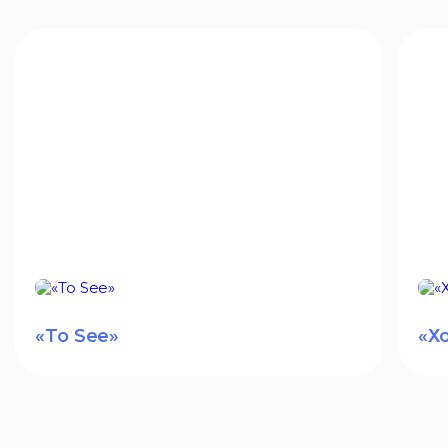
«To See»
«Х