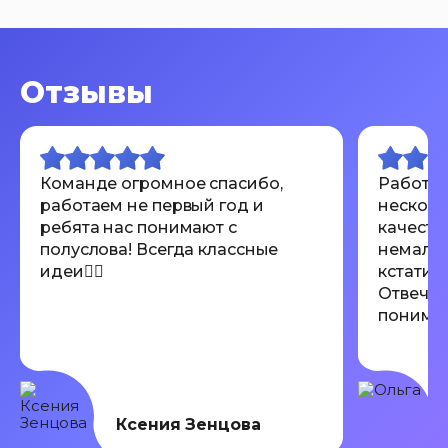
Отзывы
Команде огромное спасибо,
Работал
работаем не первый год и
несколь
ребята нас понимают с
качеств
полуслова! Всегда классные
немалов
идеи👍🏾
кстати 
Отвечаю
понимают
Всем ре
Ксения Зенцова