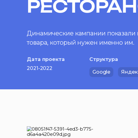
РЕСТОРАН
Динамические кампании показали м
товара, который нужен именно им.
Дата проекта
Структура
2021-2022
Google
Яндек