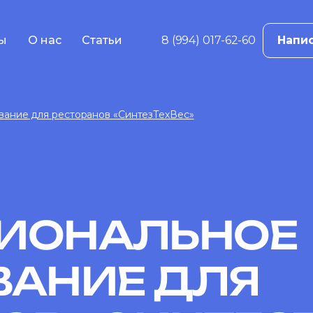
ы
О нас
Статьи
8 (994) 017-62-60
Напис
в
ама
ание для ресторанов «СинтезТехВес»
е
жение
ций
 реклама
ИОНАЛЬНОЕ
ВАНИЕ ДЛЯ