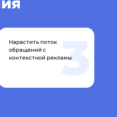
ния
Нарастить поток
обращений с
контекстной рекламы