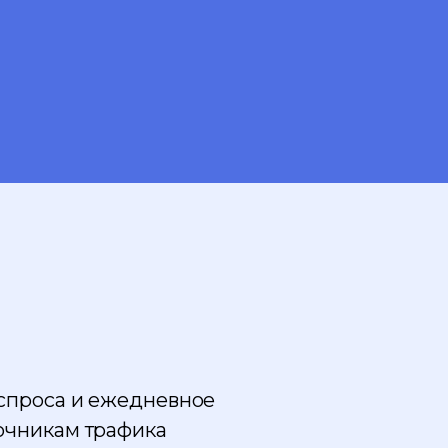
 спроса и ежедневное
очникам трафика