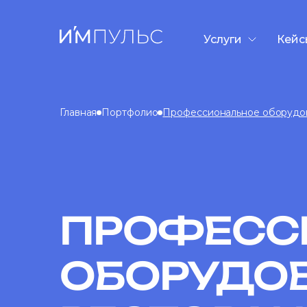
Услуги
Кейс
Разработка сайто
Контекстная рекл
Главная
Портфолио
Профессиональное оборудов
SEO-продвижени
GEO/AEO-продви
Дизайн презента
Таргетированная
ПРОФЕСС
ОБОРУДО