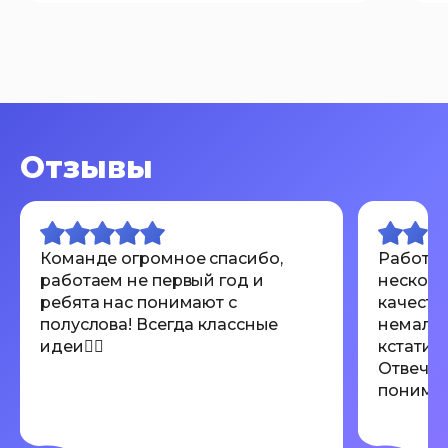
Отзывы
Команде огромное спасибо,
Работал
работаем не первый год и
несколь
ребята нас понимают с
качеств
полуслова! Всегда классные
немалов
идеи👍🏾
кстати 
Отвечаю
понимают
Всем ре