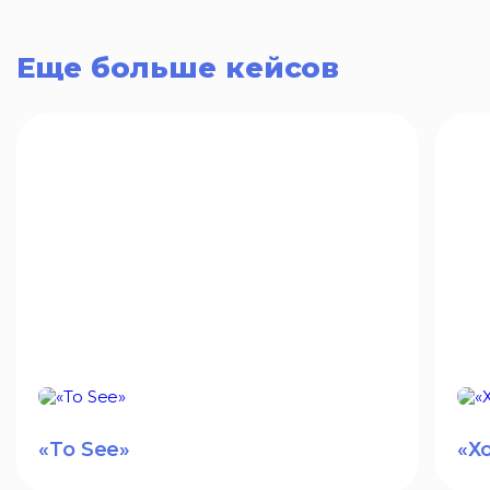
Еще больше кейсов
«To See»
«Х