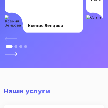
Всем ре
Ксения Зенцова
Наши услуги