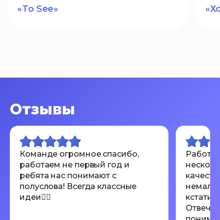
«To See»
«Х
Отзывы
Команде огромное спасибо,
Работал
работаем не первый год и
несколь
ребята нас понимают с
качеств
полуслова! Всегда классные
немалов
идеи👍🏾
кстати 
Отвечаю
понимают