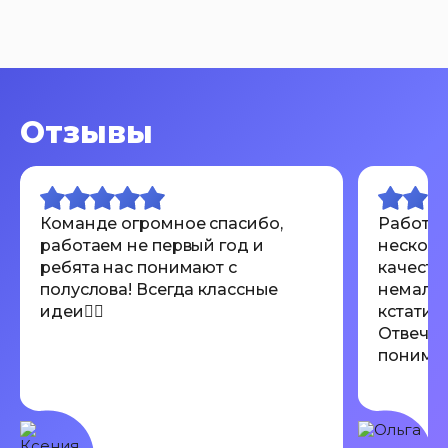
Отзывы
Команде огромное спасибо,
Работал
работаем не первый год и
несколь
ребята нас понимают с
качеств
полуслова! Всегда классные
немалов
идеи👍🏾
кстати 
Отвечаю
понимают
Всем ре