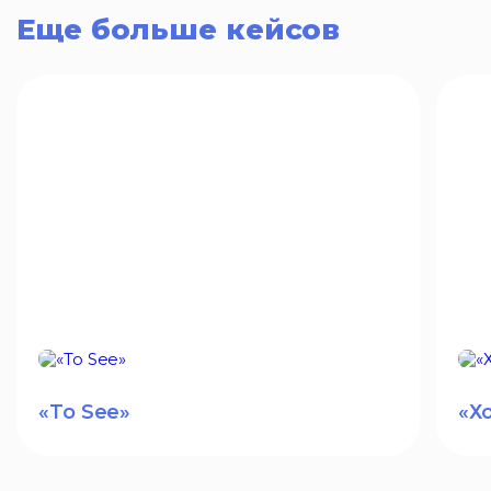
Еще больше кейсов
«To See»
«Х