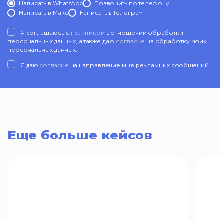
Написать в WhatsApp
Позвонить по телефону
Написать в Mакс
Написать в Телеграм
Я соглашаюсь с
политикой
в отношении обработки
персональных данных, а также даю
согласие
на обработку моих
персональных данных.
Я даю
согласие
на направление мне рекламных сообщений
Еще больше кейсов