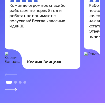
Команде огромное спасибо,
Работал
работаем не первый год и
несколь
ребята нас понимают с
качеств
полуслова! Всегда классные
немалов
идеи👍🏾
кстати 
Отвечаю
понимают
Всем ре
Ксения Зенцова