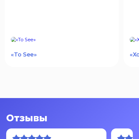
«To See»
«Х
Отзывы