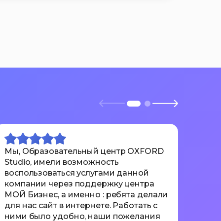
Мы, Образовательный центр OXFORD
Отли
Studio, имели возможность
пон
воспользоваться услугами данной
вкл
компании через поддержку центра
сроч
МОЙ Бизнес, а именно : ребята делали
неск
для нас сайт в интернете. Работать с
в те
ними было удобно, наши пожелания
учас