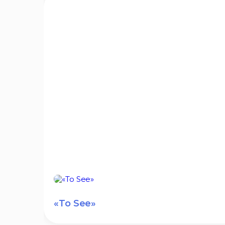
«To See»