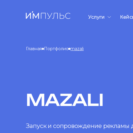
Услуги
Кейс
Разработка сайто
Контекстная рекл
Главная
Портфолио
mazali
SEO-продвижени
GEO/AEO-продви
Дизайн презента
Таргетированная
MAZALI
Запуск и сопровождение рекламы дл