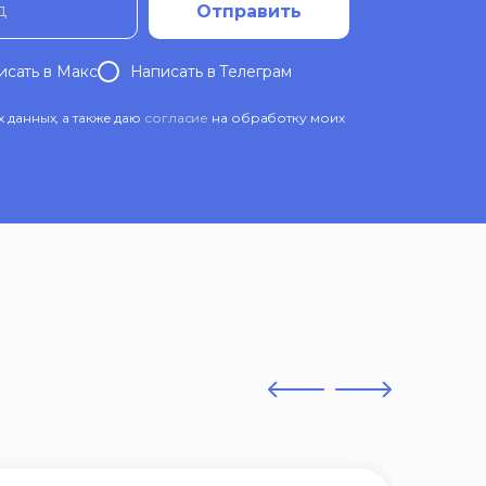
д
Отправить
исать в Mакс
Написать в Телеграм
данных, а также даю
согласие
на обработку моих