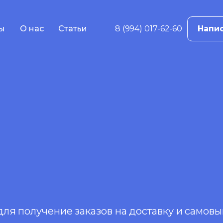
ы
О нас
Статьи
8 (994) 017-62-60
Напис
в
ама
е
жение
ций
 реклама
я получение заказов на доставку и самовыв