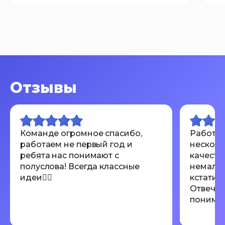
Отзывы
Команде огромное спасибо,
Работал
работаем не первый год и
несколь
ребята нас понимают с
качеств
полуслова! Всегда классные
немалов
идеи👍🏾
кстати 
Отвечаю
понимают
Всем ре