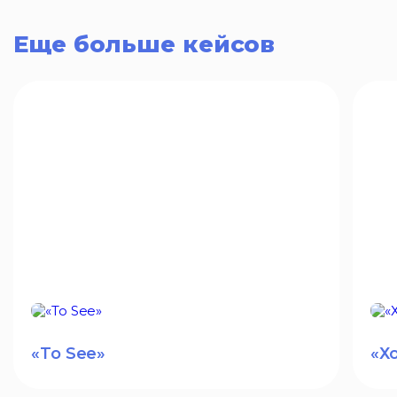
Еще больше кейсов
«To See»
«Х