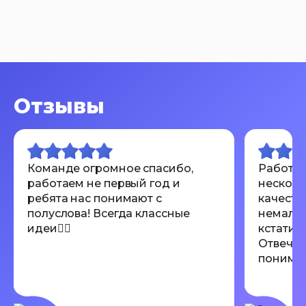
Отзывы
Команде огромное спасибо,
Работал
работаем не первый год и
несколь
ребята нас понимают с
качеств
полуслова! Всегда классные
немалов
идеи👍🏾
кстати 
Отвечаю
понимают
Всем ре