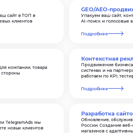
GEO/AEO-продви
ш сайт в ТОП в
Упакуем ваш сайт, конт
евых клиентов
AI-поиск и голосовые 
Подробнее
Контекстная рек
Продвижение бизнеса 
ля компании, товара
системах и на партнер
й стороны
работаем по KPI, тест
Подробнее
Разработка сайто
Обновление, обслужива
ли TelegramAds мы
России. Создание веб-
ете новых клиентов
магазинов с адаптивн