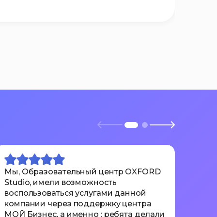
Для
Мы, Образовательный центр OXFORD
Отли
Studio, имели возможность
пон
воспользоваться услугами данной
вкл
компании через поддержку центра
сроч
МОЙ Бизнес, а именно : ребята делали
неск