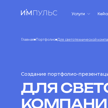
Услуги
Кейс
Разработка сайто
Контекстная рекл
Главная
Портфолио
Для светотехнической компа
SEO-продвижени
GEO/AEO-продви
Дизайн презента
Таргетированная
Создание портфолио-презентац
ДЛЯ СВЕТ
КОМПАНИИ