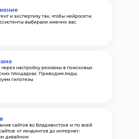
жение
ент и экспертизу так, чтобы нейросети,
ассистенты выбирали именно вас.
лама
через настройку рекламы в поисковых
ских площадках. Приводим лиды,
ируем гипотезы
в
ние сайтов во Владивостоке и по всей
сайтов: от лендингов до интернет-
ым дизайном