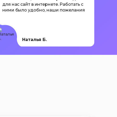
для нас сайт в интернете. Работать с
в те
ними было удобно, наши пожелания
учас
учитывались и всегда можно было
корр
получить обратную связь! Мы
соот
довольны нашим сайтом и
указ
сотрудничеством с Импульсом,
пору
желаем им побольше заказов и
рабо
Наталья Б.
довольных клиентов!