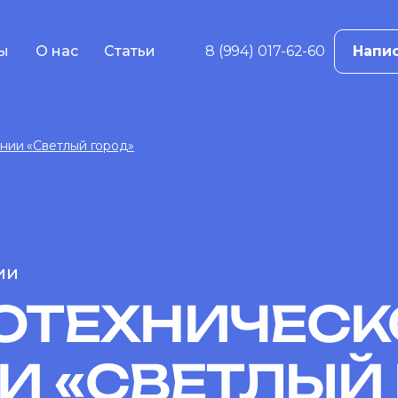
ы
О нас
Статьи
8 (994) 017-62-60
Напис
в
ама
нии «Светлый город»
е
жение
ций
 реклама
ии
ОТЕХНИЧЕС
 «СВЕТЛЫЙ 