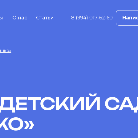
ы
О нас
Статьи
8 (994) 017-62-60
Напис
в
ама
ышко»
е
жение
ций
 реклама
ДЕТСКИЙ СА
КО»