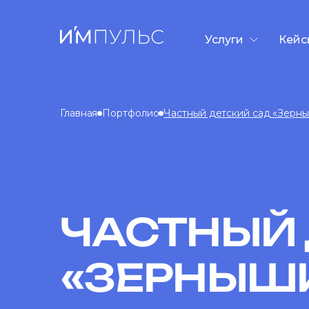
Услуги
Кейс
Разработка сайто
Контекстная рекл
Главная
Портфолио
Частный детский сад «Зерн
SEO-продвижени
GEO/AEO-продви
Дизайн презента
Таргетированная
ЧАСТНЫЙ 
«ЗЕРНЫШ