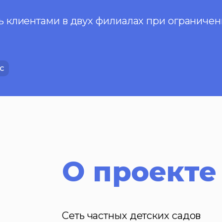
 клиентами в двух филиалах при ограниче
с
О проекте
Сеть частных детских садов