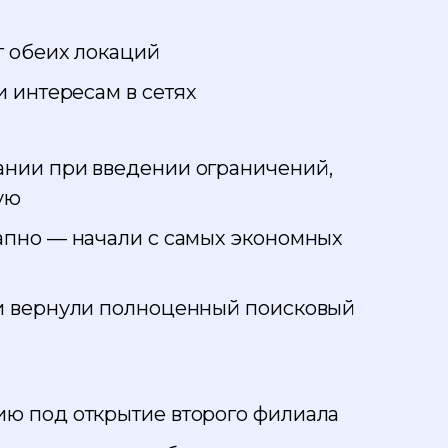
г обеих локаций
и интересам в сетях
ании при введении ограничений,
ую
апно — начали с самых экономных
 и вернули полноценный поисковый
ию под открытие второго филиала